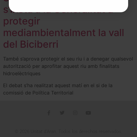
s’insta a la Generalitat a
protegir
mediambientalment la vall
del Biciberri
També s’aprova protegir el seu riu i a denegar qualsevol
autorització per aprofitar aquest riu amb finalitats
hidroelèctriques
El debat s’ha realitzat aquest matí en el si de la
comissió de Política Territorial
© 2026 Unitat d'Aran. Todos los derechos reservados.