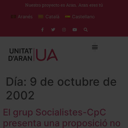
Nuestro proyecto es Aran. Aran eres tú
Aranés
Català
Castellano
Día:
9 de octubre de
2002
El grup Socialistes-CpC
presenta una proposició no