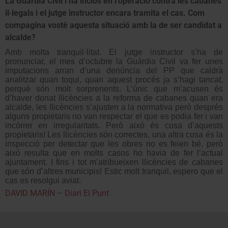
La Guàrdia Civil l’ha inclòs en l’operació contra les cabanes
il·legals i el jutge instructor encara tramita el cas. Com
compagina vostè aquesta situació amb la de ser candidat a
alcalde?
Amb molta tranquil·litat. El jutge instructor s’ha de
pronunciar, el mes d’octubre la Guàrdia Civil va fer unes
imputacions arran d’una denúncia del PP que caldrà
analitzar quan toqui, quan aquest procés ja s’hagi tancat,
perquè són molt sorprenents. L’únic que m’acusen és
d’haver donat llicències a la reforma de cabanes quan era
alcalde, les llicències s’ajusten a la normativa però després
alguns propietaris no van respectar el que es podia fer i van
incórrer en irregularitats. Però això és cosa d’aquests
propietaris! Les llicències són correctes, una altra cosa és la
inspecció per detectar que les obres no es feien bé, però
això resulta que en molts casos ho havia de fer l’actual
ajuntament. I fins i tot m’atribueixen llicències de cabanes
que són d’altres municipis! Estic molt tranquil, espero que el
cas es resolgui aviat.
DAVID MARÍN
–
Diari El Punt