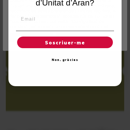
Utilitzem"cookies" al nostre lloc web per a donar a
d’Unitat d’Aran?
l'usuari una experiència personalitzada i optimitzada,
recordant les seves preferències i visites regulars. Al
Email
fer clic a "Acceptar totes", accepta l'ús de TOTES les
"cookies". Tot i així, pot visitar "Configuració de
cookies" per concedir un consentiment controlat.
Regles de "cookies"
Acceptar totes
Soscriuer-me
Non, gràcies