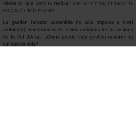
teleférico que permite realizar, con el mínimo impacto, la
extracción de la madera.
La gestión forestal sostenible no solo impacta a nivel
ambiental, sino también en la vida cotidiana de los vecinos
de la Val d’Aran. ¿Cómo puede esta gestión mejorar su
calidad de vida?
En primer lugar, en la mejora de su entorno, es decir, dejar de
gestionar un bosque que durante siglos se había gestionado,
comporta una pérdida de biodiversidad, que el bosque se
cierre, etc. y eso conlleva problemas.
Es un principio de mejora, pero creo que el principal avance
será cubrir las necesidades térmicas del territorio, lo que
toda la vida se había hecho en el Pirineo. Desde los años 50,
60 nos hemos acomodado con los combustibles fósiles que
no dejan de ser también los que han provocado los
problemas a los que ahora nos enfrentamos. Con esto, los
bosques de Aran serán el principal recurso para poder cubrir