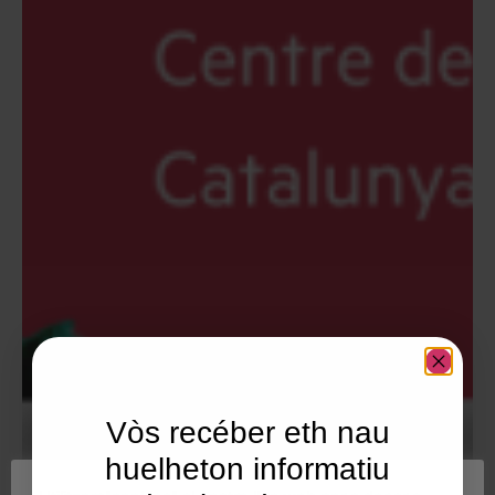
Vòs recéber eth nau
huelheton informatiu