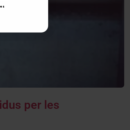
ies
idus per les