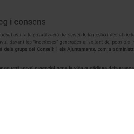
leg i consens
sat avui a la privatització del servei de la gestió integral de l
vui, davant les “incerteses” generades al voltant del possible in
ió dels grups del Conselh i els Ajuntaments, com a administ
 aquest servei essencial per a la vida quotidiana dels aranesos
iàleg, consens i la participació dels Ajuntaments, els grups de