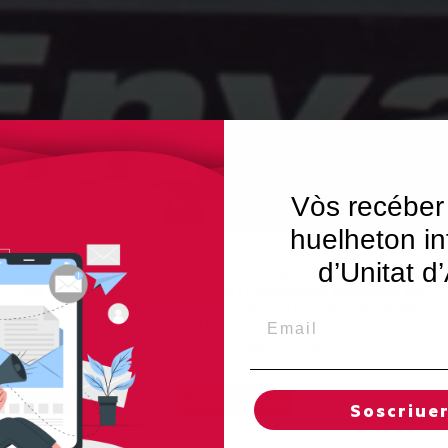
Vòs recéber
huelheton in
d’Unitat d
Utilitzem"cookies" al nostre lloc web per a donar a l'usuari
una experiència personalitzada i optimitzada, recordant les
seves preferències i visites regulars. Al fer clic a "Acceptar
Email
totes", accepta l'ús de TOTES les "cookies". Tot i així, pot
visitar "Configuració de cookies" per concedir un
consentiment controlat.
Regles de "cookies"
Acceptar totes
Soscriue