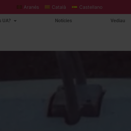
Aranés
Català
Castellano
s UA?
Notícies
Vediau