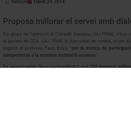
Notícies
febrer 24, 2014
Proposa millorar el servei amb dià
Els grups de l’oposició al Conselh Generau, UA i PRAG, s’han opo
el govern de CDA. UA i PRAG hi han votat en contra, al ple d’a
segons el portaveu Paco Boya, “
per la manca de participac
competència a la màxima institució aranesa
”.
En aquest sentit, Boya ha manifestat que “
UA proposa millorar
però, per això, creiem que és imprescindible que es faci amb d
els implicats en l’eficiència de la seva prestació
”.
Imatge:
@tarrauet