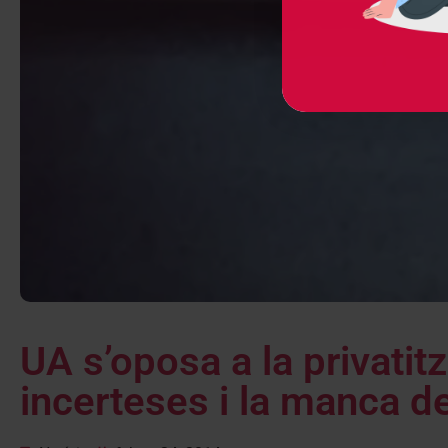
UA s’oposa a la privatit
incerteses i la manca de