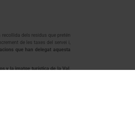
a recollida dels residus que pretén
crement de les taxes del servei i,
racions que han delegat aquesta
 y la imatge turística de la Val,
l Conselh, els treballadors i tots