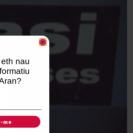
 eth nau
formatiu
’Aran?
r-me