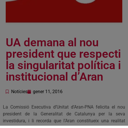
UA demana al nou
president que respecti
la singularitat política i
institucional d’Aran
Notícies
gener 11, 2016
La Comissió Executiva d’Unitat d’Aran-PNA felicita el nou
president de la Generalitat de Catalunya per la seva
investidura, i li recorda que l’Aran constitueix una realitat
singular, amb autogovern, cultura i llengua pròpies, que han