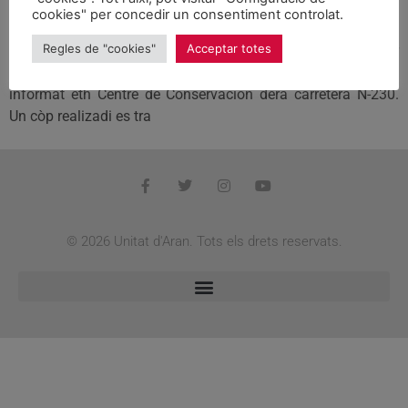
cookies" per concedir un consentiment controlat.
Deth 19 de mai ath 13 de junh, demorarà barrat un carril ena
Regles de "cookies"
Acceptar totes
carretèra N-230 ath sòn pas per Bossòst, en tot balhar
circulacion alternativa per miei de semafòrs, atau coma a
informat eth Centre de Conservacion dera carretèra N-230.
Un còp realizadi es tra
© 2026 Unitat d'Aran. Tots els drets reservats.