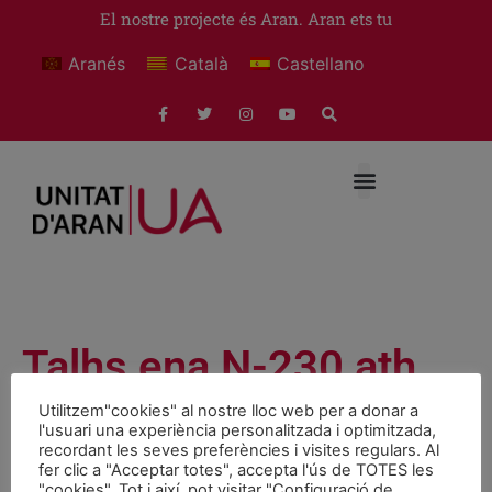
El nostre projecte és Aran. Aran ets tu
Aranés
Català
Castellano
Talhs ena N-230 ath
sòn pas per Bossòst
Utilitzem"cookies" al nostre lloc web per a donar a
l'usuari una experiència personalitzada i optimitzada,
recordant les seves preferències i visites regulars. Al
Notícies
maig 16, 2008
fer clic a "Acceptar totes", accepta l'ús de TOTES les
"cookies". Tot i així, pot visitar "Configuració de