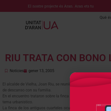
El nostre projecte és Aran. Aran ets tu
Què é
RIU TRATA CON BONO 
Notícies
gener 13, 2005
El alcalde de Vielha, Joan Riu, se reuniió el pasado 1 de ene
de descanso con su familia.
En el encuentro trataron sobre la finca de los cuarteles mili
tema urbanistico.
La finca de los antiguos cuarteles ocupa 25.000 metros cuad