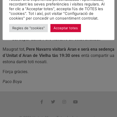
´Aran
recordant les seves preferències i visites regulars. Al
fer clic a "Acceptar totes", accepta l'ús de TOTES les
"cookies". Tot i així, pot visitar "Configuració de
Notícies
juny 21, 2013
cookies" per concedir un consentiment controlat.
Regles de "cookies"
Acceptar totes
Donades es circonstàncies,
era conferéncia- collòqui e
eth sopar damb Pere Navarro an estat anulladi
.
Maugrat tot,
Pere Navarro visitarà Aran e serà ena sedença
d´Unitat d´Aran de Vielha tàs 19:30 ores
entà compartir ua
estona damb toti nosati.
Fòrça gràcies.
Paco Boya