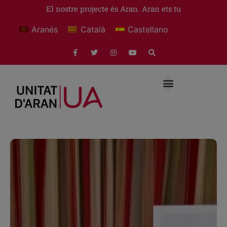
El nostre projecte és Aran. Aran ets tu
Aranés
Català
Castellano