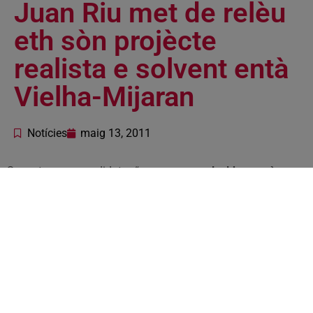
Juan Riu met de relèu
eth sòn projècte
realista e solvent entà
Vielha-Mijaran
Notícies
maig 13, 2011
Segontes era candidata, “
mos cau un alcalde propèr, que
sigue ath costat des persones enes tempsi de dificultats,
que tòque de pès en tèrra, e tengue en compde es besonhs
qu’auem de parcatge, de supòrt as otèls e es comèrci, de
creacion de lòcs de trabalh damb un projècte clar, e sigue
capaç d’acompanhar-se per un equip preparat e damb
naues idèes
”. “Aguest alcalde sonque pòt èster Juan Riu”,
atau com a concludit.