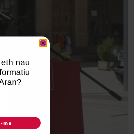
 eth nau
formatiu
’Aran?
r-me