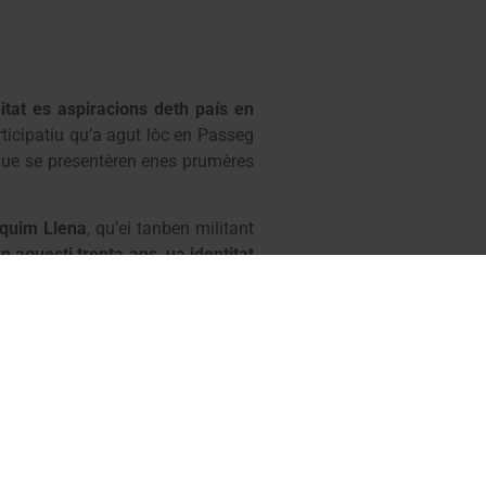
tat es aspiracions deth país en
rticipatiu qu’a agut lòc en Passeg
 que se presentèren enes prumères
quim Llena
, qu’ei tanben militant
 aguesti trenta ans, ua identitat
pdat damb es intervencions deth