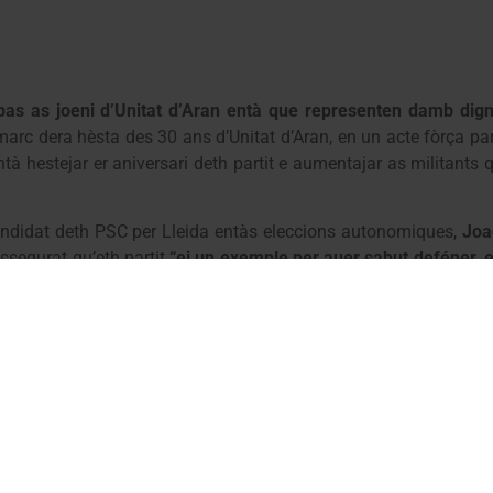
as as joeni d’Unitat d’Aran entà que representen damb digni
marc dera hèsta des 30 ans d’Unitat d’Aran, en un acte fòrça pa
à hestejar er aniversari deth partit e aumentajar as militants
candidat deth PSC per Lleida entàs eleccions autonomiques,
Joa
ssegurat qu’eth partit
“ei un exemple per auer sabut deféner, en
societat mès justa e equilibrada sociaument”
. Er acte a com
1980 e 2004,
Emilio Medan
.