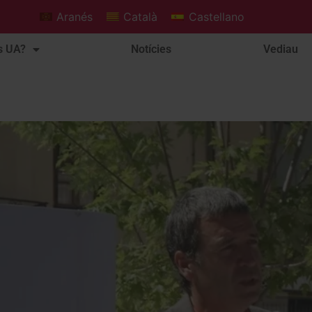
Aranés
Català
Castellano
s UA?
Notícies
Vediau