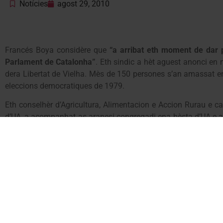
Notícies
agost 29, 2010
Francés Boya considère que
“a arribat eth moment de dar p
Parlament de Catalonha”
. Eth sindic a hèt aguest anonci en 
dera Libertat de Vielha. Mès de 150 persones s’an amassat ent
eleccions democratiques de 1979.
Eth conselhèr d’Agricultura, Alimentacion e Accion Rurau e 
d’UA, a acompanhat as aranesi congregadi ena hèsta d’UA e a
aranesa dubèrta compatibla damb era reivindicacion d’ua 
president d’UA,
Arturo Calbetó
, e eth secretari generau entre 