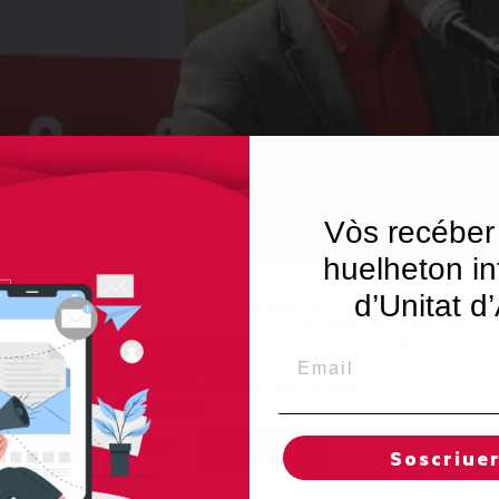
Vòs recéber
huelheton in
d’Unitat d
Utilitzem"cookies" al nostre lloc web per a donar a l'usuari
una experiència personalitzada i optimitzada, recordant les
seves preferències i visites regulars. Al fer clic a "Acceptar
Email
totes", accepta l'ús de TOTES les "cookies". Tot i així, pot
visitar "Configuració de cookies" per concedir un
consentiment controlat.
Regles de "cookies"
Acceptar totes
Soscriue