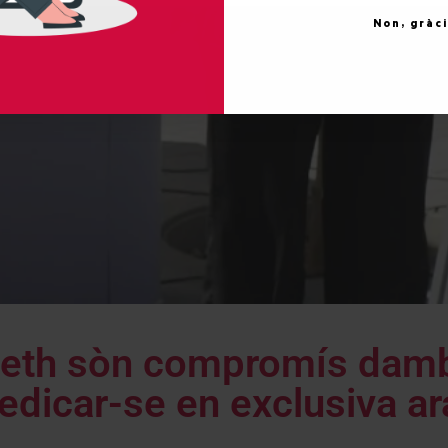
Non, gràc
s eth sòn compromís dam
dedicar-se en exclusiva ar