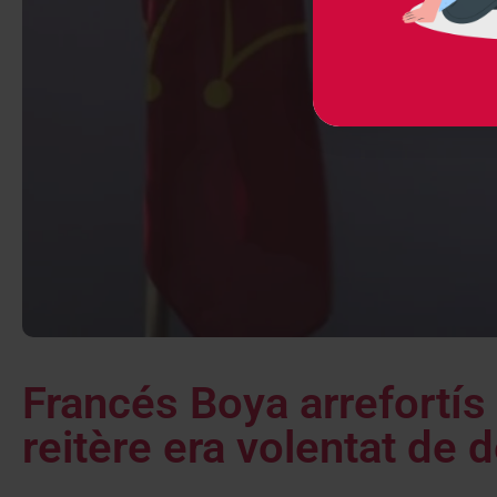
Francés Boya arrefortí
reitère era volentat de 