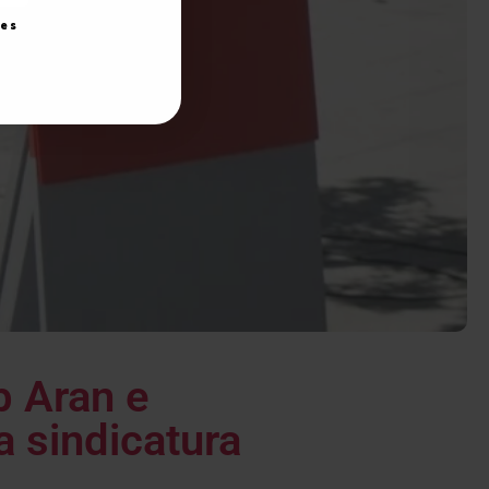
ies
b Aran e
a sindicatura