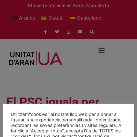
El nostre projecte és Aran. Aran ets tu
Aranés
Català
Castellano
El PSC iguala per
primera vegada a CIU
Utilitzem"cookies" al nostre lloc web per a donar a
l'usuari una experiència personalitzada i optimitzada,
en el número de vots
recordant les seves preferències i visites regulars. Al
fer clic a "Acceptar totes", accepta l'ús de TOTES les
"cookies". Tot i així, pot visitar "Configuració de