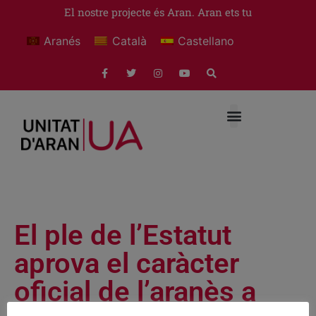
El nostre projecte és Aran. Aran ets tu
Aranés
Català
Castellano
El ple de l’Estatut
aprova el caràcter
oficial de l’aranès a