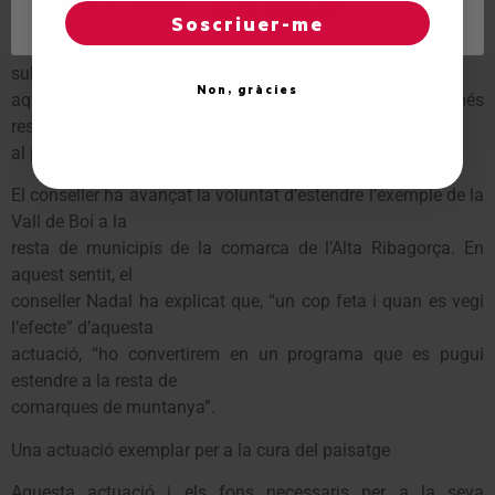
Regles de "cookies"
Acceptar totes
Soscriuer-me
retiraran de
l’entorn de la Vall de Boí un total de 76 banyeres que són
substituïdes per
Non, gràcies
aquests coms més pràctics i útils per al ramader i més
respectuosos i integrats
al paisatge de la Vall.
El conseller ha avançat la voluntat d’estendre l’exemple de la
Vall de Boí a la
resta de municipis de la comarca de l’Alta Ribagorça. En
aquest sentit, el
conseller Nadal ha explicat que, “un cop feta i quan es vegi
l’efecte” d’aquesta
actuació, “ho convertirem en un programa que es pugui
estendre a la resta de
comarques de muntanya”.
Una actuació exemplar per a la cura del paisatge
Aquesta actuació i els fons necessaris per a la seva