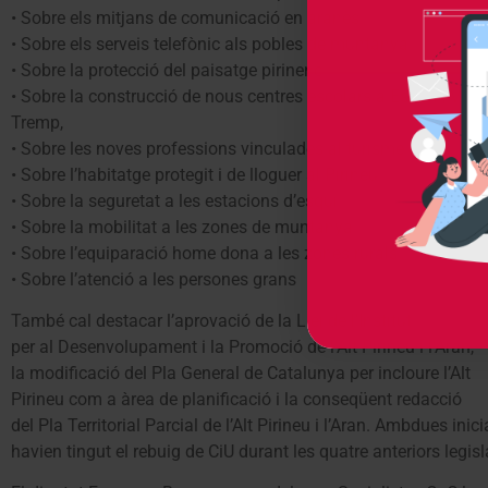
• Sobre els mitjans de comunicació en aranès.
• Sobre els serveis telefònic als pobles de muntanya
• Sobre la protecció del paisatge pirinenc
• Sobre la construcció de nous centres escolars a Esterri , Vielh
Tremp,
• Sobre les noves professions vinculades al turisme actiu
• Sobre l’habitatge protegit i de lloguer al Pirineu
• Sobre la seguretat a les estacions d’esquí.
• Sobre la mobilitat a les zones de muntanya
• Sobre l’equiparació home dona a les zones rurals
• Sobre l’atenció a les persones grans
També cal destacar l’aprovació de la Llei de l’Institut
per al Desenvolupament i la Promoció de l’Alt Pirineu i l’Aran,
la modificació del Pla General de Catalunya per incloure l’Alt
Pirineu com a àrea de planificació i la conseqüent redacció
del Pla Territorial Parcial de l’Alt Pirineu i l’Aran. Ambdues inici
havien tingut el rebuig de CiU durant les quatre anteriors legisl