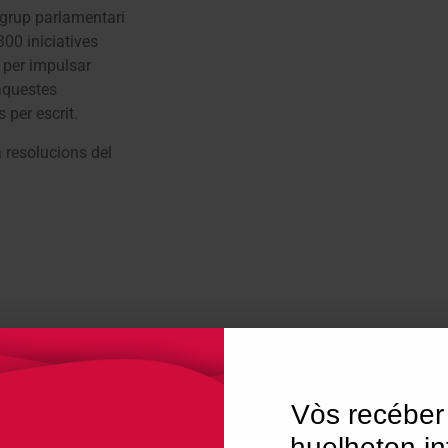
l grup parlamentari
00 iniciatives
l per impulsar
’aquestes
 per escrit.
 resolucions del
ic
Vòs recéber
huelheton in