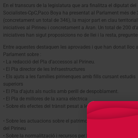
En el transcurs de la legislatura que ara finalitza el diputat de
Socialistes-CpC,Paco Boya ha presentat al Parlament més de 3
(concretament un total de 346), la major part en clau territoria
iniciatives al Pirineu i concretament a Aran. Un total de 200 d
iniciatives han sigut proposicions no de llei i la resta, preguntes
Entre aquestes destaquen les aprovades i que han donat lloc a
Parlament sobre :
• La redacció del Pla d’accessos al Pirineu.
• El Pla director de les Infraestructures
• Els ajuts a les famílies pirinenques amb fills cursant estudis
superiors
• El Pla d’ajuts als nuclis amb perill de despoblament.
• El Pla de millores de la xarxa elèctrica
• Sobre els efectes del trànsit pesat a les carreteres del Pirineu.
• Sobre les actuacions sobre el patrimoni cultural i arquitectòn
del Pirineu
• Sobre la normalització i recursos per l’aranès