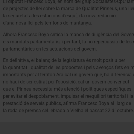
El diputat Francesc Boya, en nom del grup Socialistes-CpC la
de projectes de llei sobre la marca de Qualitat Pirineus, una llei
la seguretat a les estacions d’esquí, i la nova redacció
d’una nova llei pels territoris de muntanya.
Alhora Francesc Boya critica la manca de diligència del Gover
els mandats parlamentaris, i per tant, la no repercussió de les
parlamentàries en les actuacions del govern.
En definitiva, el balanç de la legislatura és molt positiu per
la quantitat i qualitat de les propostes i pels avenços fets en 
importants per al territori.Ara cal un govern que, ha diferencia 
no hagi de ser estirat per l’oposició, cal un govern convençut
que el Pirineu necessita més atenció i polítiques específiques
per evitar el despoblament, impulsar el reequilibri territorial i la
prestació de serveis públics, afirma Francesc Boya al llarg de
la roda de premsa cel.lebrada a Vielha el passat 22 d´ octubre.