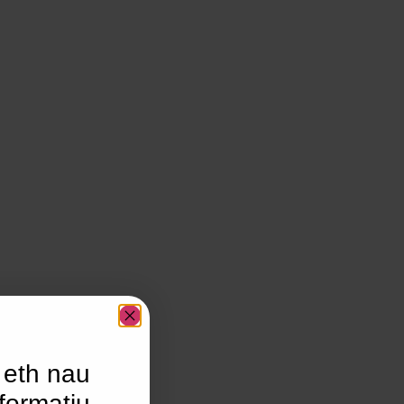
 eth nau
formatiu