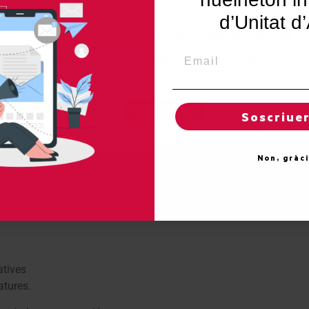
d’Unitat d
Utilitzem"cookies" al nostre lloc web per a donar a l'usuari
una experiència personalitzada i optimitzada, recordant les
seves preferències i visites regulars. Al fer clic a "Acceptar
Email
totes", accepta l'ús de TOTES les "cookies". Tot i així, pot
a,
visitar "Configuració de cookies" per concedir un
consentiment controlat.
Regles de "cookies"
Acceptar totes
Soscriue
Non, gràc
atives
atures.