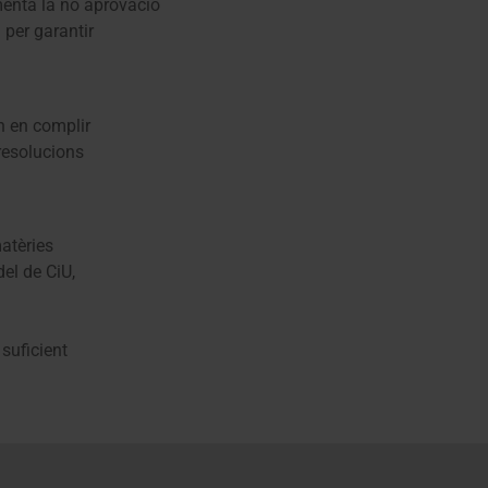
menta la no aprovació
 per garantir
n en complir
 resolucions
matèries
del de CiU,
 suficient