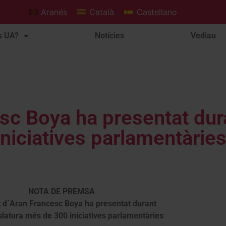
Aranés
Català
Castellano
s UA?
Notícies
Vediau
sc Boya ha presentat dura
iniciatives parlamentàrie
NOTA DE PREMSA
at d´Aran Francesc Boya ha presentat durant
islatura més de 300 iniciatives parlamentàries