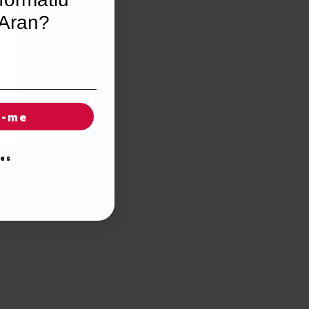
’Aran?
r-me
ies