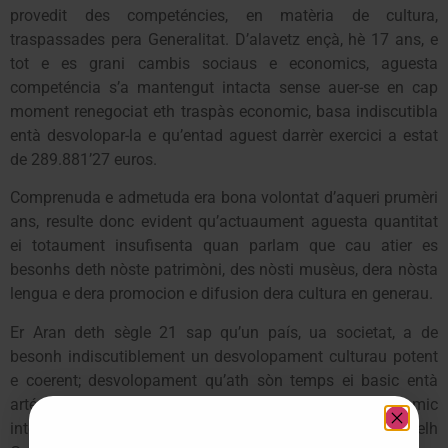
provedit des competéncies, en matèria de cultura,
traspassades pera Generalitat. D’alavetz ençà, hè 17 ans, e
tot e es grani cambis sociaus e economics, aguesta
competéncia s’a mantengut intacta sense auer-se en cap
moment renegociat eth traspàs economic, basa indiscutibla
entà desvolopar-la e qu’entad aguest darrèr exercici a estat
de 289.881’27 euros.
Comprenuda e admetuda era bona volontat d’aqueri prumèri
ans, resulte donc evident qu’actuaument aguesta quantitat
ei totaument insufisenta quan parlam que cau atier es
besonhs deth nòste patrimòni, des nòsti musèus, dera nòsta
lengua e dera promocion e difusion dera cultura en generau.
Er Aran deth sègle 21 sap qu’un país, ua societat, a de
besonh indiscutiblement un desvolopament culturau potent
e coerent; desvolopament qu’ath sòn temps ei basic entà
arténher tanben un desvolopament sociau e economic
integrau. E aguest ei eth camin qu’eth Govèrn deth Conselh