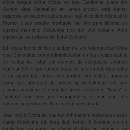
nòsta lengua coma oficiau en tota Catalonha, place ath
Govèrn dera Generalitat en terren propici entà balhar
responsa as besonhs culturaus e lingüistics deth nòste país.
Pramor d’açò resulte inevitable hèr eth parallelisme: en
aguesti moments Catalonha non pòt pas negar a Aran
aquerò qu’era reclame der Estat Espanhòl.
Eth deute istoric ei clar, e tanben n’ei era volontat manifèsta
dera Generalitat, coma administracion amiga e responsabla,
de restituir-lo. Totun eth moment de qu’aguesta volontat
sigue un hèt, e non sonque paraules, ja a arribat. Catalonha
a ua oportunitat unica entà profitar era realitat aranesa
coma un laboratòri de pròves qu’exemplifique eth sòn
discors nacionau e demòstre qu’es concèptes “locau” e
“globau”, non son pas incompatibles, se non que, ath
contrari, son es bases d’ua societat coesionada.
Aran, part d’Occitània, que tant intimament restacada a estat
damb Catalonha ath long deth temps, li demane ara un
tracte just, en aunor as sègles d’istòria en comun e as