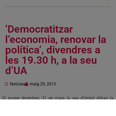
‘Democratitzar
l’economia, renovar la
política’, divendres a
les 19.30 h, a la seu
d’UA
Notícies
maig 29, 2013
El proper
divendres, 31 de maig
, la seu d’Unitat d’Aran (a
Vielha, davant del Palai de Gèu) acollirà la conferència
Democratitzar l’economia, renovar la política
, que impartirà