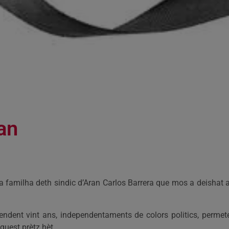
an
ra familha deth sindic d’Aran Carlos Barrera que mos a deishat
ndent vint ans, independentaments de colors politics, permet
guest prètz hèt.