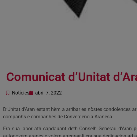
Comunicat d’Unitat d’Ar
Notícies
abril 7, 2022
D’Unitat d’Aran estant hèm a arribar es nòstes condolences a
companhs e companhes de Convergéncia Aranesa.
Era sua labor ath capdauant deth Conselh Generau d’Aran pe
autogovèrn aranés e volem arregraïr-li era sua dedicacion ad a