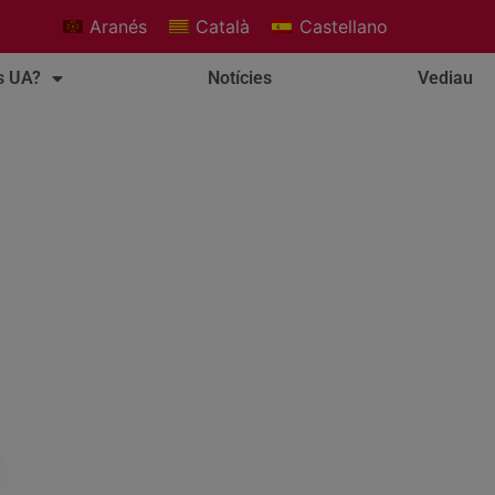
Aranés
Català
Castellano
s UA?
Notícies
Vediau