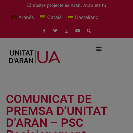
El nostre projecte és Aran. Aran ets tu
Aranés
Català
Castellano
COMUNICAT DE
PREMSA D’UNITAT
D’ARAN – PSC