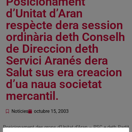
Posicionament
d’Unitat d’Aran
respècte dera session
ordinària deth Conselh
de Direccion deth
Servici Aranés dera
Salut sus era creacion
d’ua naua societat
mercantil.
Notícies
octubre 15, 2003
Posicionament des grops d’Unitat d’Aran – PSC e deth Partit