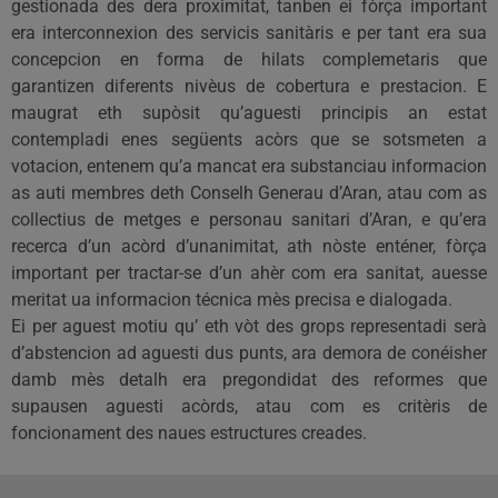
gestionada des dera proximitat, tanben ei fòrça important
era interconnexion des servicis sanitàris e per tant era sua
concepcion en forma de hilats complemetaris que
garantizen diferents nivèus de cobertura e prestacion. E
maugrat eth supòsit qu’aguesti principis an estat
contempladi enes següents acòrs que se sotsmeten a
votacion, entenem qu’a mancat era substanciau informacion
as auti membres deth Conselh Generau d’Aran, atau com as
collectius de metges e personau sanitari d’Aran, e qu’era
recerca d’un acòrd d’unanimitat, ath nòste enténer, fòrça
important per tractar-se d’un ahèr com era sanitat, auesse
meritat ua informacion técnica mès precisa e dialogada.
Ei per aguest motiu qu’ eth vòt des grops representadi serà
d’abstencion ad aguesti dus punts, ara demora de conéisher
damb mès detalh era pregondidat des reformes que
supausen aguesti acòrds, atau com es critèris de
foncionament des naues estructures creades.