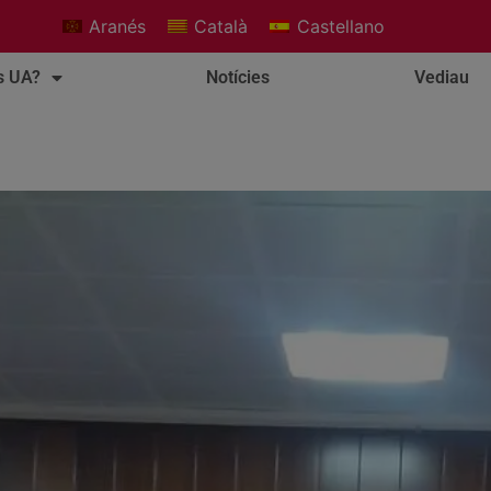
Aranés
Català
Castellano
s UA?
Notícies
Vediau