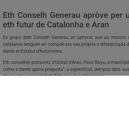
Eth Conselh Generau apròve per u
eth futur de Catalonha e Aran
Es grops deth Conselh Generau an aprovat aué ua mocion a f
catalanes tenguen en compde era veu pròpria e diferenciada det
damb er Estatut d’Autonomia.
Eth conselhèr pòrtavotz d’Unitat d’Aran, Paco Boya, a manifest
coma e damb quina pregunta”, a especificat, dempús dera susp
de noveme, per part deth Tribunau Constitucionau.
En tot cas, “
era nòsta prioritat ei deféner era singularitat 
toti es aranesi
”, segontes Boya.
Fòto:
@cati_aran