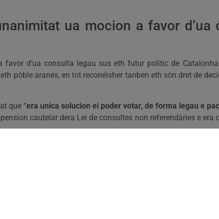
nanimitat ua mocion a favor d’ua 
avor d’ua consulta legau sus eth futur politic de Catalonha 
h pòble aranés, en tot reconéisher tanben eth sòn dret de decidi
at que “
era unica solucion ei poder votar, de forma legau e pa
ension cautelar dera Lei de consultes non referendàries e era 
territoriau d’Aran e eth blindatge deth sòn autogovèrn coma es