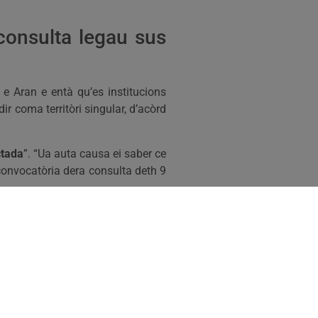
consulta legau sus
e Aran e entà qu’es institucions
r coma territòri singular, d’acòrd
ctada
”. “Ua auta causa ei saber ce
convocatòria dera consulta deth 9
turment de prosperitat a favor de