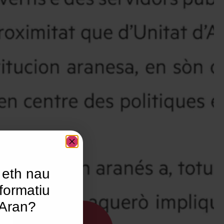
 eth nau
formatiu
’Aran?