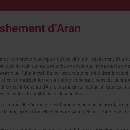
ishement d’Aran
em de compréner e acceptar qu’assistim ath neishement d’ua n
le qu’a de regir ua naua manèra de gestionar, mès propèra e mè
s e un futur incèrt. Balhar seguretats en miei dera inestabili
u’ei en si madeish tanben un rèpte, ei sonque possible dera pr
 eth Conselh Generau d’Aran, era maxima institucion aranesa, en
s en centre des politiques e dera accion.
nés a, totun, eth sòn major desafiament en reconeishement, accep
cilacion, qu’eth Conselh Generau d’Aran dèishe d’èster consider
cies autonomiques, coma era sanitat o era atencion sociau,