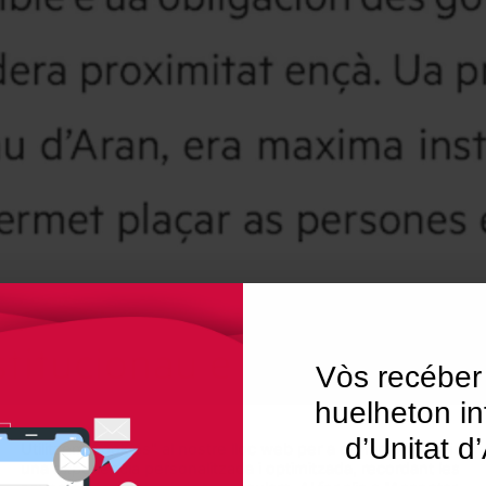
Vòs recéber
huelheton in
d’Unitat d
Utilitzem"cookies" al nostre lloc web per a donar a l'usuari
una experiència personalitzada i optimitzada, recordant les