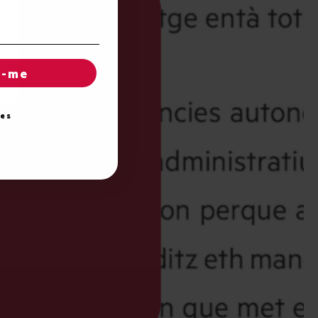
r-me
ies