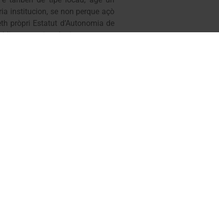
ria institucion, se non perque açò
eth pròpri Estatut d’Autonomia de
blics tara ciutadania aranesa e
e regim locau sonque s’a de poder
p era sua posicion singular.
areishença ena cramba catalana,
 des deputats, entà arténher un
legislatura, pr’amor que d’aquerò
ei çò de mès important, garantir
au d’Unitat d’Aran e sindica d’Aran