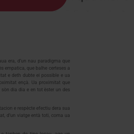
aua era, d’un nau paradigma que
s empatica, que balhe certeses a
tat e deth dubte ei possible e ua
oximitat ençà. Ua proximitat que
 sòn dia dia e en tot èster un des
tacion e respècte efectiu dera sua
at, d’un viatge entà toti, coma ua
 e tanben de tipe locau, age un