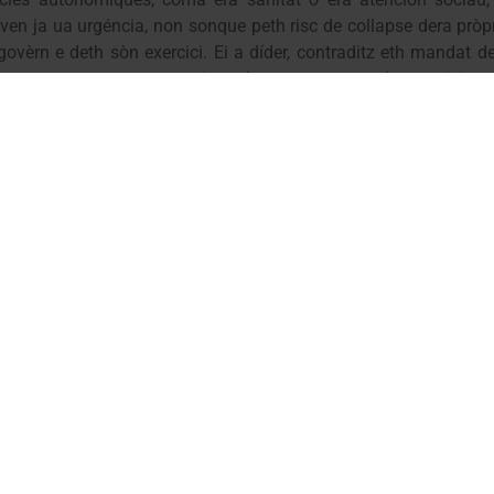
even ja ua urgéncia, non sonque peth risc de collapse dera pròp
ovèrn e deth sòn exercici. Ei a díder, contraditz eth mandat d
uauquarren que met en risc eth mantenement des servicis pu
òri. Açò donc, compòrte reforçar era idèa qu’era legislacion d
ica, ei a díder, ara regulacion pròpria d’Aran, respectant tostem
eputades deth Parlament de Catalunya pendent era mia comp
t tà que sigue resòlta en brèu, mès tanben damb eth congrès
elh Generau d’Aran ei un des rèptes mès importants d’aguesta 
ue mos afècten, e de hè’c dera proximitat ençà, entà, e açò 
Maria Vergés Pérez
, secretària gener