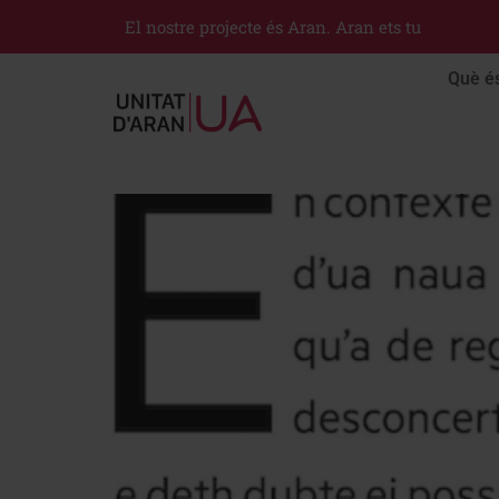
El nostre projecte és Aran. Aran ets tu
Què é