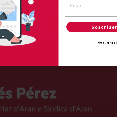
seves preferències i visites regulars. Al fer clic a "Acceptar
Email
totes", accepta l'ús de TOTES les "cookies". Tot i així, pot
visitar "Configuració de cookies" per concedir un
consentiment controlat.
Regles de "cookies"
Acceptar totes
Soscriue
Non, gràc