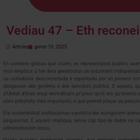
Vediau 47 – Eth recone
Articles
gener 10, 2025
En contèxte globau que viuem, es representants publics au
mos emplace a hèr dera generositat un esturment indispensab
ua ciutadania desconcertada e espantada per un present convul
obligacion des govèrns e des servidors publics. E aquerò, q
d’Unitat d’Aran ençà reivindicam pr’amor qu’ei era qu’exercís
sòns prètzhètz mès importants, e que permet plaçar as persone
Era sostenibilitat institucionau e politica der autogovèrn ara
singularitat. E aquerò implique, sense cap tipe de dubte ne va
administracion locau.
Qu’era maxima institucion aranesa, que gestione competén