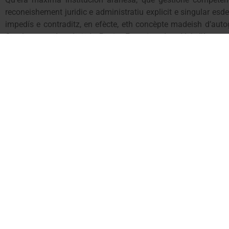
reconeishement juridic e administratiu explicit e singular esd
impedís e contraditz, en efècte, eth concèpte madeish d’autog
Catalunya e dera Lei de Regim Especiau dera Val d’Aran, q
qu’aguesti siguen gestionadi e definidi des deth nòste territ
aplicar en Aran de manèra supletòria ara sua regulacion especif
Atau ac trasladè eth passat 28 de noveme as deputats e d
quauquarren que trabalham damb eth govèrn dera Generalita
reconeishement dera singularitat aranesa per part der Estat.
Superar donc eth tractament d’administracion locau tath Cons
en depen era nòsta capacitat de decidir sus aqueri ahèrs q
oportunitats e qualitat de vida tara ciutadania d’Aran.