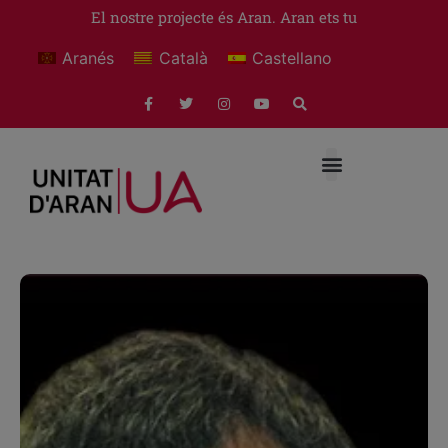
El nostre projecte és Aran. Aran ets tu
Aranés
Català
Castellano