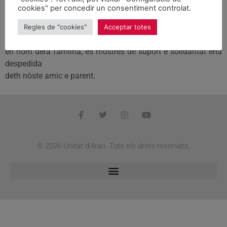
cookies" per concedir un consentiment controlat.
Hè quauques setmanes que mos deishèc
Jose Maria Sirat. Abantes de rebrembar eth sòn testimòni,
Regles de "cookies"
Acceptar totes
voi arregraïr,
en nòm dera familha, es mòstres de supòrt e solidaritat ena
despedida
deth nòste amic e parent.
© 2026 Unitat d'Aran. Tots els drets reservats.