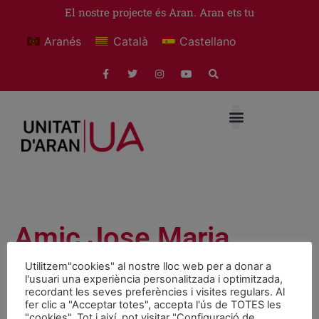
El nostre projecte és Aran. Aran ets tu
Aranés
Català
Castellano
Amic Jose Maria
Utilitzem"cookies" al nostre lloc web per a donar a
Notícies
setembre 25, 2008
l'usuari una experiència personalitzada i optimitzada,
recordant les seves preferències i visites regulars. Al
fer clic a "Acceptar totes", accepta l'ús de TOTES les
IN MEMORIAM
"cookies". Tot i així, pot visitar "Configuració de