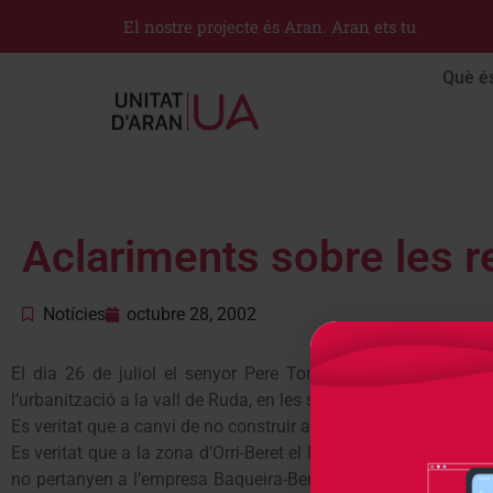
El nostre projecte és Aran. Aran ets tu
Què é
Aclariments sobre les r
Notícies
octubre 28, 2002
El dia 26 de juliol el senyor Pere Torres, Secretari de Plani
l’urbanització a la vall de Ruda, en les seves respostes es va o
Es veritat que a canvi de no construir a Orri-Beret, es compen
Es veritat que a la zona d’Orri-Beret el Pla General heretat d
no pertanyen a l’empresa Baqueira-Beret,i per tant la edificab