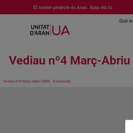
El nostre projecte és Aran. Aran ets tu
Què é
Vediau nº4 Març-Abriu
Vediau nº4 Març-Abriu 2005
Download
© 20