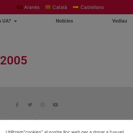
Aranés
Català
Castellano
s UA?
Notícies
Vediau
 2005
26 Unitat d'Aran. Tots els drets reservats.
Utilitzem"cookies" al nostre lloc web per a donar a l'usuari