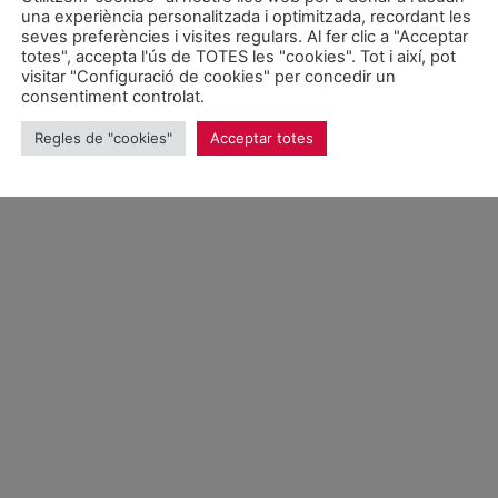
POLÍTICA DE PROTECCIÓ DE DADES
una experiència personalitzada i optimitzada, recordant les
seves preferències i visites regulars. Al fer clic a "Acceptar
totes", accepta l'ús de TOTES les "cookies". Tot i així, pot
visitar "Configuració de cookies" per concedir un
consentiment controlat.
Regles de "cookies"
Acceptar totes