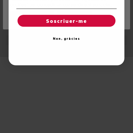
cookies" per concedir un consentiment controlat.
Regles de "cookies"
Acceptar totes
Soscriuer-me
© 2026 Unitat d'Aran. Tots els drets reservats.
Non, gràcies