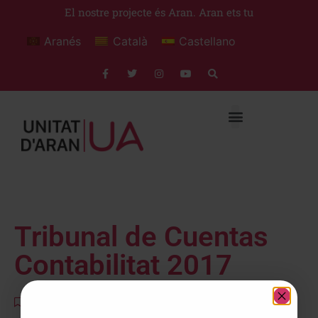
El nostre projecte és Aran. Aran ets tu
Aranés
Català
Castellano
Tribunal de Cuentas
Contabilitat 2017
Documents
,
T'expliquem
abril 4, 2018