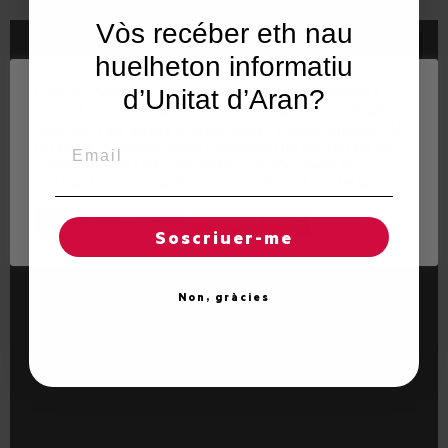
Vòs recéber eth nau
huelheton informatiu
Utilitzem"cookies" al nostre lloc web per a donar a
d’Unitat d’Aran?
l'usuari una experiència personalitzada i optimitzada,
recordant les seves preferències i visites regulars. Al
Email
fer clic a "Acceptar totes", accepta l'ús de TOTES les
"cookies". Tot i així, pot visitar "Configuració de
cookies" per concedir un consentiment controlat.
Regles de "cookies"
Acceptar totes
Soscriuer-me
Non, gràcies