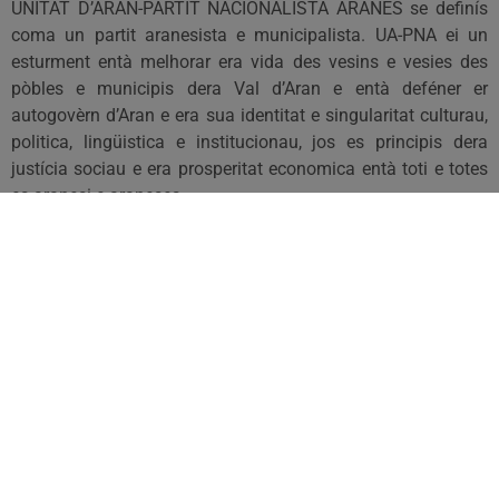
UNITAT D’ARAN-PARTIT NACIONALISTA ARANÉS se definís
coma un partit aranesista e municipalista. UA-PNA ei un
esturment entà melhorar era vida des vesins e vesies des
pòbles e municipis dera Val d’Aran e entà deféner er
autogovèrn d’Aran e era sua identitat e singularitat culturau,
politica, lingüistica e institucionau, jos es principis dera
justícia sociau e era prosperitat economica entà toti e totes
es aranesi e araneses.
Ei per açò que, dauant d’un nau anonci d’un possible
referèndum d’independéncia de Catalonha, per part deth
president dera Generalitat, era militància d’UA-PNA
amassada en Assemblada reitère era sua volentat de hèr a
respectar era
veu pròpria d’Aran
, eth dret a decidir des
ciutadans aranesi, en marc legau que mos empare. Era
identitat d’Aran se fonamente ena soma e era apertiença a
diuèrsi encastres culturaus e administratius. Ath madeish
temps, UA-PNA met de manifèst eth mensprètz qu’eth govèrn
dera Generalitat a agut envèrs Aran e era sua singularitat