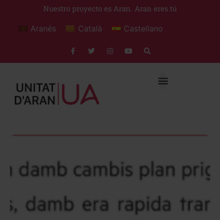
Nuestro proyecto es Aran. Aran eres tú
Aranés
Català
Castellano