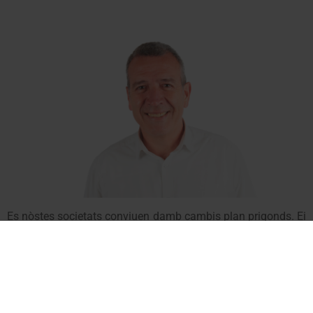
Es nòstes societats conviuen damb cambis plan prigonds. Ei
çò que denominam
“transicions”
e mos afècten enes
encastres tecnologics, damb era rapida transformacion des
nòsti entorns quotidians e laboraus, a on era tecnologia pren
cada còp mès protagonisme. Passe tanben enes cambis
climatics a on vedem es impactes der escauhament dera