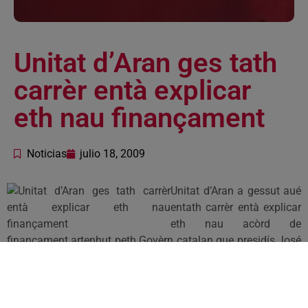
Unitat d’Aran ges tath
carrèr entà explicar
eth nau finançament
Noticias
julio 18, 2009
Unitat d’Aran a gessut aué
entath carrèr entà explicar
eth nau acòrd de
finançament artenhut peth Govèrn catalan que presidís José
Montilla. D’aguesta forma, UA se hig ara campanha qu’eth
PSC a prebotjat pendent aguesta dimenjada per miei de
diuèrses accions informatives en 220 municipis de
Catalonha. Eth partit aranesista a plaçat tanben era sua