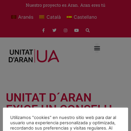
Nuestro proyecto es Aran. Aran eres tú
Aranés
Català
Castellano
UNITAT D´ARAN
EXIGE UN CONSELH
GENERAU MENOS
Utilizamos "cookies" en nuestro sitio web para dar al
usuario una experiencia personalizada y optimizada,
recordando sus preferencias y visitas regulares. Al