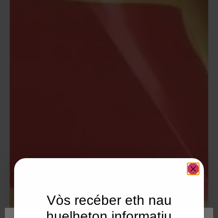
Vòs recéber eth nau
huelheton informatiu