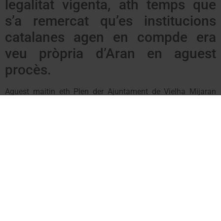
legalitat vigenta, ath temps que
s’a remercat qu’es institucions
catalanes agen en compde era
veu pròpria d’Aran en aguest
procès.
Aguest maitin eth Plen der Ajuntament de Vielha Mijaran
aprovaue, en apartat d’ahèrs d’urgéncia presentat per CDA,
ua mocion de “Supòrt ath pòble de Catalonha entara
celebracion dera consulta deth 9 de noveme sus eth sòn
futur politic”.
Era mocion a estat formulada conjuntament pr’amor der
acòrd prèvi entre Unitat d’Aran e CDA, en tot includir-i es
punts 4 e 5 a propòsta d’UA, qu’incidissen en
reconeishement der hèt diferenciau dera Val d’Aran
ath
temps que remèrquen eth besonh que
Catalonha reconeishe
eth pròpri dret des aranesi e araneses a decidir eth sòn