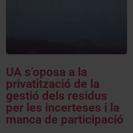
UA s’oposa a la
privatització de la
gestió dels residus
per les incerteses i la
manca de participació