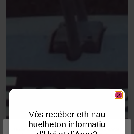
Vòs recéber eth nau
huelheton informatiu
Utilizamos "cookies" en nuestro sitio web para dar al