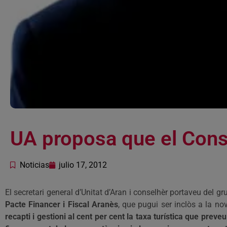
UA proposa que el Conse
Noticias
julio 17, 2012
El secretari general d’Unitat d’Aran i conselhèr portaveu del 
Pacte Financer i Fiscal Aranès
, que pugui ser inclòs a la no
recapti i gestioni al cent per cent la taxa turística que preveu