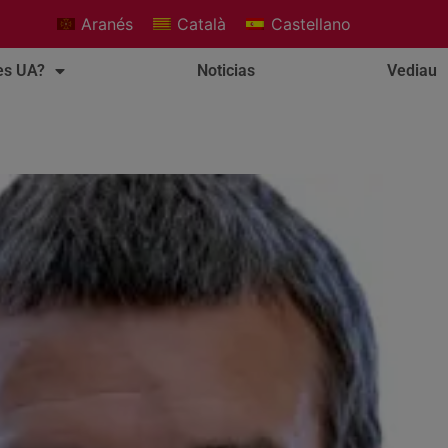
Aranés
Català
Castellano
es UA?
Noticias
Vediau