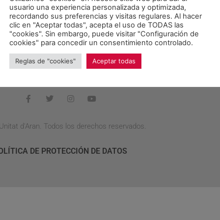
usuario una experiencia personalizada y optimizada,
era los terrenos de Defensa
“a un precio razonable”
para que
recordando sus preferencias y visitas regulares. Al hacer
ng público y evitaríamos la inseguridad jurídica actual”
, según 
clic en "Aceptar todas", acepta el uso de TODAS las
"cookies". Sin embargo, puede visitar "Configuración de
la compra de la parcela por parte de un privado
“abriría la veda
cookies" para concedir un consentimiento controlado.
el plan parcial, que no contempla, en ningún caso, un aparcami
Reglas de "cookies"
Aceptar todas
Unitat d'Aran. Todos los derechos reservados.
OLÍTICA DE PROTECCIÓN DE DATOS