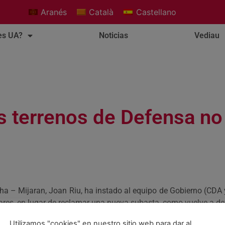
Aranés
Català
Castellano
es UA?
Noticias
Vediau
s terrenos de Defensa no
ha – Mijaran, Joan Riu, ha instado al equipo de Gobierno (CDA y
lares, en lugar de reclamar una nueva subasta, como vuelve a de
rios intentos fallidos”
.
Utilizamos "cookies" en nuestro sitio web para dar al