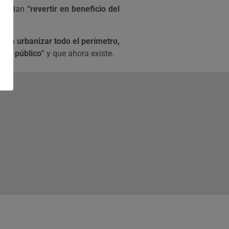
 puedan
“revertir en beneficio del
Riu.
 para urbanizar todo el perímetro,
ento público”
y que ahora existe.