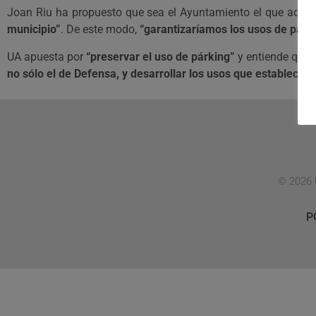
Joan Riu ha propuesto que sea el Ayuntamiento el que adqui
municipio”
. De este modo,
“garantizaríamos los usos de párki
UA apuesta por
“preservar el uso de párking”
y entiende que 
no sólo el de Defensa, y desarrollar los usos que establece 
© 2026 
P