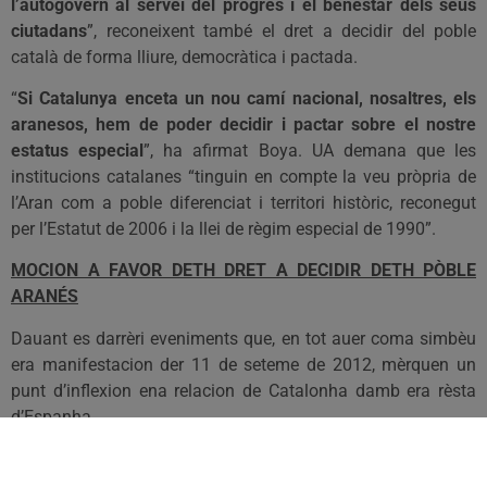
l’autogovern al servei del progrés i el benestar dels seus
ciutadans
”, reconeixent també el dret a decidir del poble
català de forma lliure, democràtica i pactada.
“
Si Catalunya enceta un nou camí nacional, nosaltres, els
aranesos, hem de poder decidir i pactar sobre el nostre
estatus especial
”, ha afirmat Boya. UA demana que les
institucions catalanes “tinguin en compte la veu pròpria de
l’Aran com a poble diferenciat i territori històric, reconegut
per l’Estatut de 2006 i la llei de règim especial de 1990”.
MOCION A FAVOR DETH DRET A DECIDIR DETH PÒBLE
ARANÉS
Dauant es darrèri eveniments que, en tot auer coma simbèu
era manifestacion der 11 de seteme de 2012, mèrquen un
punt d’inflexion ena relacion de Catalonha damb era rèsta
d’Espanha,
Dauant dera convocatòria anticipada d’eleccions tath
Parlament entath dia 25 de noveme,