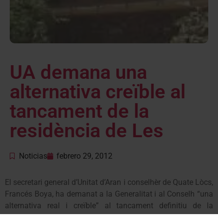
UA demana una
alternativa creïble al
tancament de la
residència de Les
Noticias
febrero 29, 2012
El secretari general d’Unitat d’Aran i conselhèr de Quate Lòcs,
Francés Boya, ha demanat a la Generalitat i al Conselh “una
alternativa real i creïble” al tancament definitiu de la
residència de temps de lleure de Les. Boya ha assegurat que