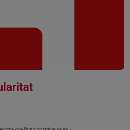
laritat
 recorda que l’Aran constitueix una