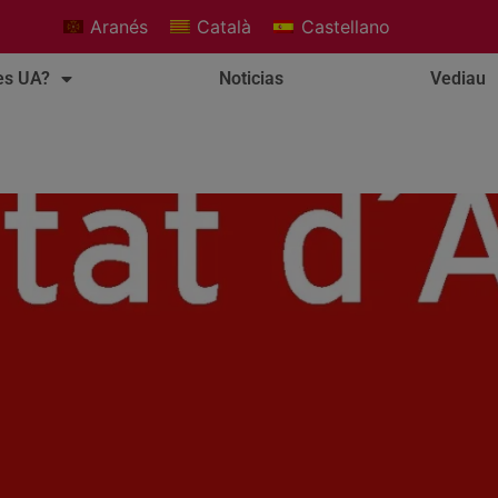
Aranés
Català
Castellano
es UA?
Noticias
Vediau