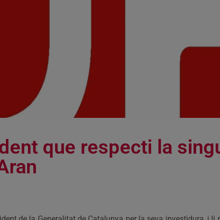
ent que respecti la singu
’Aran
dent de la Generalitat de Catalunya per la seva investidura, i li