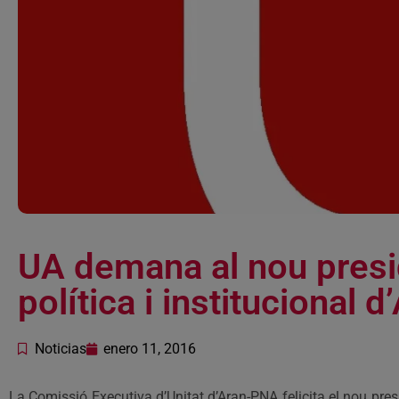
UA demana al nou presid
política i institucional d
Noticias
enero 11, 2016
La Comissió Executiva d’Unitat d’Aran-PNA felicita el nou presi