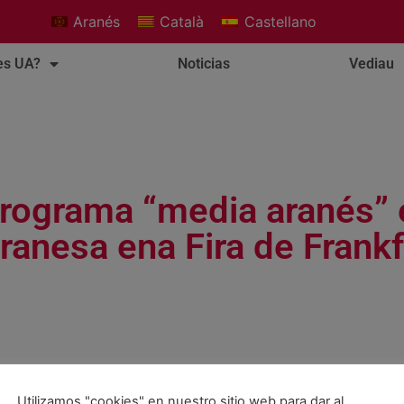
Aranés
Català
Castellano
es UA?
Noticias
Vediau
rograma “media aranés” 
ranesa ena Fira de Frankf
Utilizamos "cookies" en nuestro sitio web para dar al