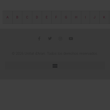
A
B
C
D
E
F
G
H
I
J
K
© 2026 Unitat d'Aran. Todos los derechos reservados.