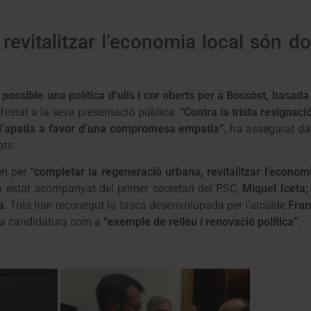
revitalitzar l’economia local són d
 possible una política d’ulls i cor oberts per a Bossòst, basada 
festat a la seva presentació pública.
“Contra la trista resignaci
e l’apatia a favor d’una compromesa empatia”
, ha assegurat d
ats.
en per
“completar la regeneració urbana, revitalitzar l’economia
ha estat acompanyat del primer secretari del PSC,
Miquel Iceta
;
a
. Tots han reconegut la tasca desenvolupada per l’alcalde
Fran
ova candidatura com a
“exemple de relleu i renovació política”
.