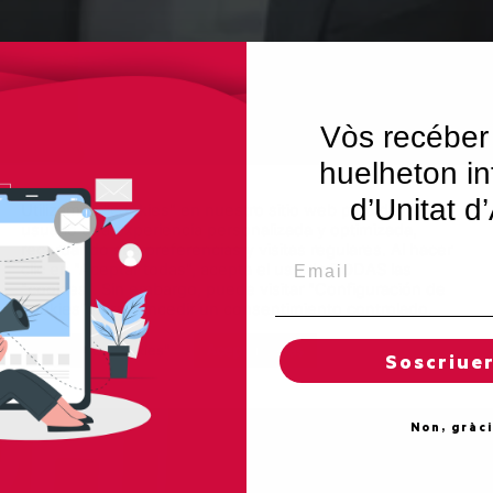
Vòs recéber
huelheton in
d’Unitat d
Utilizamos "cookies" en nuestro sitio web para dar al
usuario una experiencia personalizada y optimizada,
recordando sus preferencias y visitas regulares. Al hacer
Email
clic en "Aceptar todas", acepta el uso de TODAS las
"cookies". Sin embargo, puede visitar "Configuración de
cookies" para concedir un consentimiento controlado.
Reglas de "cookies"
Aceptar todas
Soscriue
Non, gràc