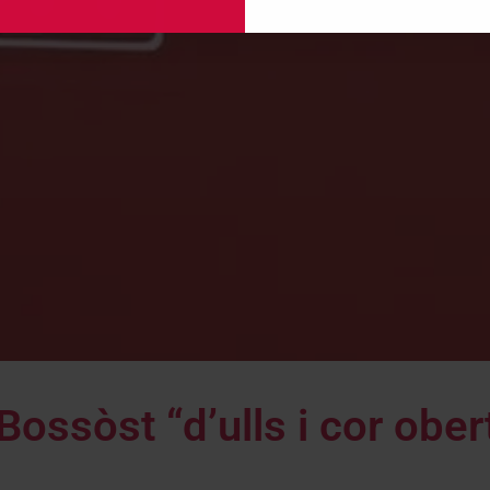
ossòst “d’ulls i cor ober