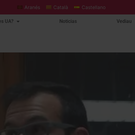
Aranés
Català
Castellano
es UA?
Noticias
Vediau