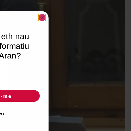
 eth nau
formatiu
’Aran?
r-me
ies