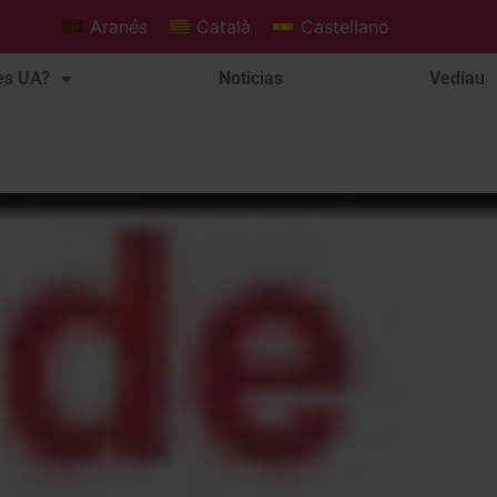
Aranés
Català
Castellano
es UA?
Noticias
Vediau