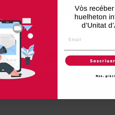
Vòs recéber
huelheton in
d’Unitat d
Utilizamos "cookies" en nuestro sitio web para dar al
usuario una experiencia personalizada y optimizada,
recordando sus preferencias y visitas regulares. Al hacer
Email
clic en "Aceptar todas", acepta el uso de TODAS las
"cookies". Sin embargo, puede visitar "Configuración de
cookies" para concedir un consentimiento controlado.
Reglas de "cookies"
Aceptar todas
Soscriue
Non, gràc