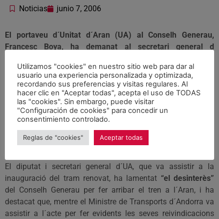
Noticias
junio 7, 2006
El portaveu d´Unitat d´Aran (UA) al Conselh Generau,
Francesc Boya, ha demanat al secretari general d
´Infrastructures, Manel Nadal, que “l´Aran sigui també una
Utilizamos "cookies" en nuestro sitio web para dar al
opció per al futur d´aquest tren”.
usuario una experiencia personalizada y optimizada,
recordando sus preferencias y visitas regulares. Al
Francesc Boya ha afirmat que la possibilitat que el tren de
hacer clic en "Aceptar todas", acepta el uso de TODAS
La Pobla connecti amb França
“no ha de ser descartada”
i
las "cookies". Sin embargo, puede visitar
"Configuración de cookies" para concedir un
que l´opció de la via francesa, molt propera a l´Aran,
consentimiento controlado.
“esdevindria una nova i important connexió ferroviària amb
Europa que podria suposar un revulsiu important per
Reglas de "cookies"
Aceptar todas
aquesta infrastructura”
.
El diputat i secretari general d´UA, que va assistir a la
inauguració del tram renovat, ha lamentat
“el desinterès”
del Conselh Generau per fer arribar el tren a l´Aran, i ha
destacat que, mentre el Ministre de Transports d´Andorra va
assistir a l´acte per fer evidents les seves reivindicacions