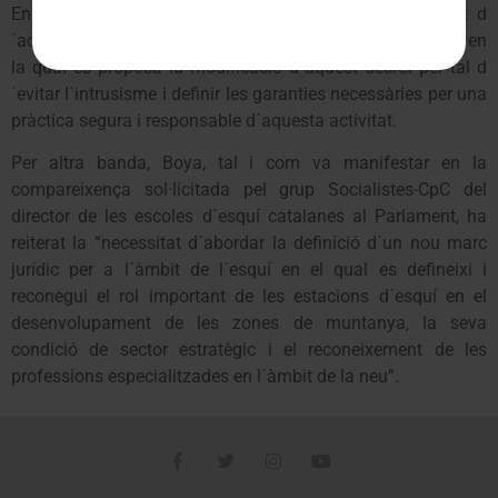
En aquest mateix sentit, el portaveu socialista ha estat d
´acord mitjançant una transacció amb el grup proposant en
la qual es proposa la modificació d´aquest decret per tal d
´evitar l´intrusisme i definir les garanties necessàries per una
pràctica segura i responsable d´aquesta activitat.
Per altra banda, Boya, tal i com va manifestar en la
compareixença sol·licitada pel grup Socialistes-CpC del
director de les escoles d´esquí catalanes al Parlament, ha
reiterat la “necessitat d´abordar la definició d´un nou marc
jurídic per a l´àmbit de l´esquí en el qual es defineixi i
reconegui el rol important de les estacions d´esquí en el
desenvolupament de les zones de muntanya, la seva
condició de sector estratègic i el reconeixement de les
professions especialitzades en l´àmbit de la neu”.