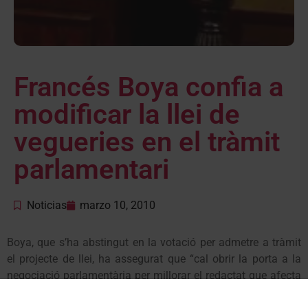
Francés Boya confia a
modificar la llei de
vegueries en el tràmit
parlamentari
Noticias
marzo 10, 2010
Boya, que s’ha abstingut en la votació per admetre a tràmit
el projecte de llei, ha assegurat que “cal obrir la porta a la
negociació parlamentària per millorar el redactat que afecta
Aran”, i ha precisat que “la Vall no s’oposa al dret de