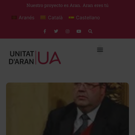
Nuestro proyecto es Aran. Aran eres tú
Aranés
Català
Castellano