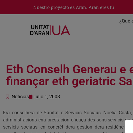
Nuestro proyecto es Aran. Aran eres tú
¿Qué 
Eth Conselh Generau e e
finançar eth geriatric S
Noticias
julio 1, 2008
Era conselhèra de Sanitat e Servicis Sociaus, Noelia Costa
administracions ena prestacion eficaça des sòns servicis pu
servicis sociaus, en concrèt dera gestion dera residéncia ge