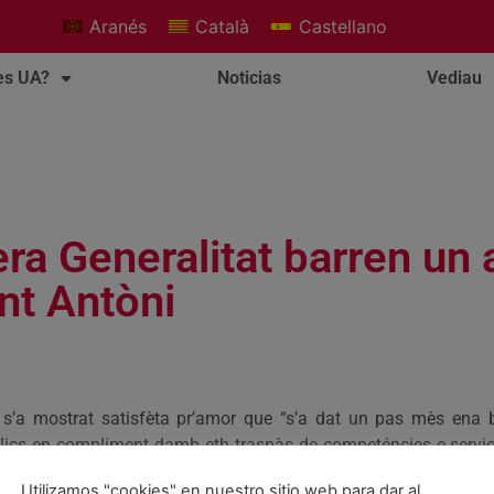
Aranés
Català
Castellano
es UA?
Noticias
Vediau
ra Generalitat barren un 
ant Antòni
, s’a mostrat satisfèta pr’amor que “s’a dat un pas mès ena
blics en compliment damb eth traspàs de competéncies e servici
riatrica”. Costa a explicat qu’er acòrd ei frut dera “volenta
Utilizamos "cookies" en nuestro sitio web para dar al