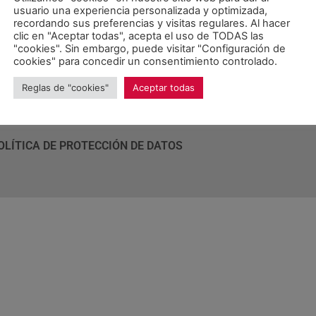
 eth desplegament dera lei de Servicis Sociaus”, aprovada en o
usuario una experiencia personalizada y optimizada,
recordando sus preferencias y visitas regulares. Al hacer
clic en "Aceptar todas", acepta el uso de TODAS las
"cookies". Sin embargo, puede visitar "Configuración de
cookies" para concedir un consentimiento controlado.
Reglas de "cookies"
Aceptar todas
Unitat d'Aran. Todos los derechos reservados.
OLÍTICA DE PROTECCIÓN DE DATOS