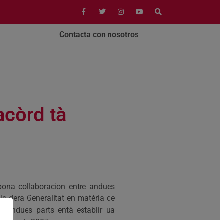
Contacta con nosotros
acòrd tà
 bona collaboracion entre andues
s dera Generalitat en matèria de
t d’andues parts entà establir ua