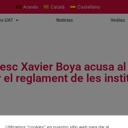
Aranés
Català
Castellano
es UA?
Noticias
Vediau
cesc Xavier Boya acusa al
 el reglament de les inst
 comparèixer al Síndic a la comissió d´Agricultura del Parlame
demanda en el moment d´acabar la legislatura no tenia més ex
Utilizamos "cookies" en nuestro sitio web para dar al