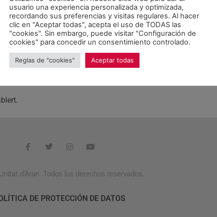
usuario una experiencia personalizada y optimizada,
amb motiu de al reintroducció de l´ós.
recordando sus preferencias y visitas regulares. Al hacer
clic en "Aceptar todas", acepta el uso de TODAS las
rticipat en aquesta votació, ha lamentat que el Síndic d´Aran
"cookies". Sin embargo, puede visitar "Configuración de
índic no va sol·licitar aquesta compareixença fa 4 mesos enrera
cookies" para concedir un consentimiento controlado.
aver estat així aquesta compareixença s´hauria produït sense c
Reglas de "cookies"
Aceptar todas
 què el Síndic reclami una celeritat a altres institucions quan
t un ple extraordinari al Conselh Generau per parlar d´aquesta
blert.
Unitat d'Aran. Todos los derechos reservados.
OLÍTICA DE PROTECCIÓN DE DATOS