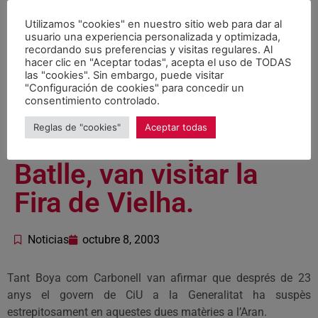
Jordi Carbonell,
acompanyat dels
Utilizamos "cookies" en nuestro sitio web para dar al
usuario una experiencia personalizada y optimizada,
recordando sus preferencias y visitas regulares. Al
diputats i també
hacer clic en "Aceptar todas", acepta el uso de TODAS
las "cookies". Sin embargo, puede visitar
candidats Paco Boya,
"Configuración de cookies" para concedir un
consentimiento controlado.
Joaquim Llena i del
Reglas de "cookies"
Aceptar todas
senador Josep Maria
Batlle, van visitar la
Fira de Vielha.
Noticias
octubre 8, 2003
Tant Boya com Carbonell van afirmar que després de 23
anys el govern de CiU a la Generalitat ha suspès
estrepitosament en aquestes dues matèries a l’Aran.