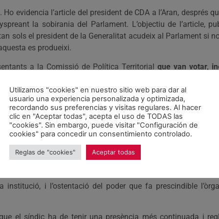
o evidencia l’article del president de CDA a l’Aran, després que 
reant la sobirania del Parlament. L’objectiu de l’article, publ
n sols el president de la Generalitat acudeix al Parlament si n
aquesta es produeixi.
sentants a la Comissió de Política Territorial
que van votar, i
presència de l’ós.
I aquest si que va ser un flac favor als i
C, el vots de CIU i PP haurien deixat sense validesa una notable 
Utilizamos "cookies" en nuestro sitio web para dar al
usuario una experiencia personalizada y optimizada,
recordando sus preferencias y visitas regulares. Al hacer
antall del victimisme i tornant a la desqualificació. El Parla
clic en "Aceptar todas", acepta el uso de TODAS las
lítics o d’altres àmbits de la societat. El seu reglament pe
"cookies". Sin embargo, puede visitar "Configuración de
tuts que semblen ignorar els maldestres entorns del Sr. Barrera.
cookies" para concedir un consentimiento controlado.
ecat tota aquesta polèmica, no ha merescut, tal i com ha demana
Reglas de "cookies"
Aceptar todas
e les Institucions Araneses? O es que no és en l’àmbit del Ple
 institució, i l’ostentació del poder que fa prescindible l’òrg
que el síndic ha de tenir una presència més continuada i re