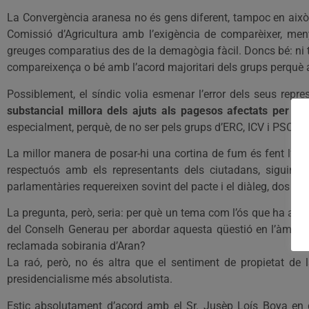
La Convergència aranesa no és gens diferent, tampoc en això. H
Comissió d’Agricultura amb l’exigència de comparèixer, menysp
greuges comparatius des de la demagògia fàcil. Doncs bé: ni ta
compareixença o bé amb l’acord majoritari dels grups perquè 
Possiblement, el síndic volia esmenar l’error dels seus repre
substancial millora dels ajuts als pagesos afectats per la 
especialment, perquè, de no ser pels grups d’ERC, ICV i PSC-Cp
La millor manera de posar-hi una cortina de fum és fent l’esp
respectuós amb els representants dels ciutadans, siguin po
parlamentàries requereixen sovint del pacte i el diàleg, dos vir
La pregunta, però, seria: per què un tema com l’ós que ha aix
del Conselh Generau per abordar aquesta qüestió en l’àmbit d
reclamada sobirania d’Aran?
La raó, però, no és altra que el sentiment de propietat de la
presidencialisme més absolutista.
Estic absolutament d’acord amb el Sr. Jusèp Loís Boya en 