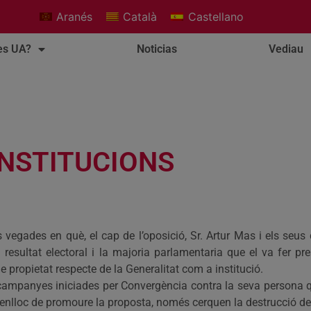
Aranés
Català
Castellano
es UA?
Noticias
Vediau
INSTITUCIONS
gades en què, el cap de l’oposició, Sr. Artur Mas i els seus co
l resultat electoral i la majoria parlamentaria que el va fer p
 propietat respecte de la Generalitat com a institució.
 campanyes iniciades per Convergència contra la seva persona 
 enlloc de promoure la proposta, només cerquen la destrucció de 