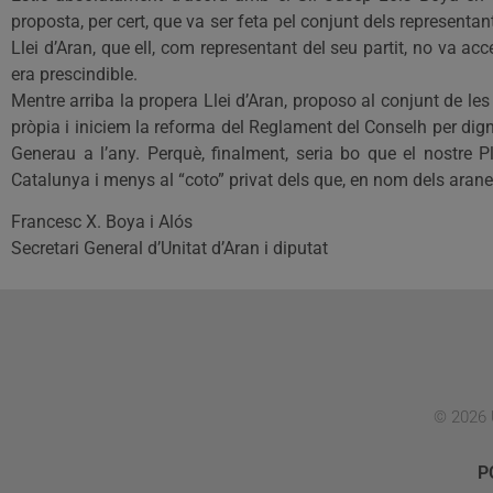
proposta, per cert, que va ser feta pel conjunt dels representa
Llei d’Aran, que ell, com representant del seu partit, no va a
era prescindible.
Mentre arriba la propera Llei d’Aran, proposo al conjunt de l
pròpia i iniciem la reforma del Reglament del Conselh per digni
Generau a l’any. Perquè, finalment, seria bo que el nostre 
Catalunya i menys al “coto” privat dels que, en nom dels aranes
Francesc X. Boya i Alós
Secretari General d’Unitat d’Aran i diputat
© 2026 
P