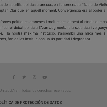
nts dels partits polítics aranesos, en l’anomenada “Taula de Viel
cceptar. Clar que, en aquell moment, Convergència era al poder a
es forces polítiques araneses i molt especialment al síndic que
ficar el debat polític a l’Aran augmentant la raquítica i vergony
Ple, i la nostra màxima institució, s’assembli una mica més 
os, fan de les institucions un ús partidari i degradant.
Unitat d'Aran. Todos los derechos reservados.
OLÍTICA DE PROTECCIÓN DE DATOS