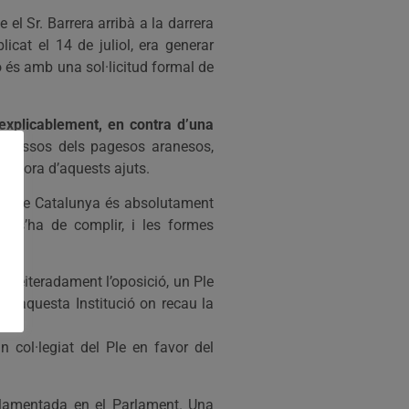
el Sr. Barrera arribà a la darrera
icat el 14 de juliol, era generar
o és amb una sol·licitud formal de
nexplicablement, en contra d’una
nteressos dels pagesos aranesos,
millora d’aquests ajuts.
ment de Catalunya és absolutament
rò s’ha de complir, i les formes
t reiteradament l’oposició, un Ple
 d’aquesta Institució on recau la
an col·legiat del Ple en favor del
glamentada en el Parlament. Una