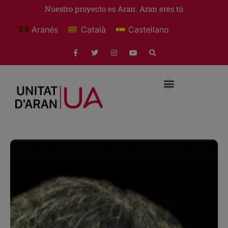
Nuestro proyecto es Aran. Aran eres tú
Aranés
Català
Castellano