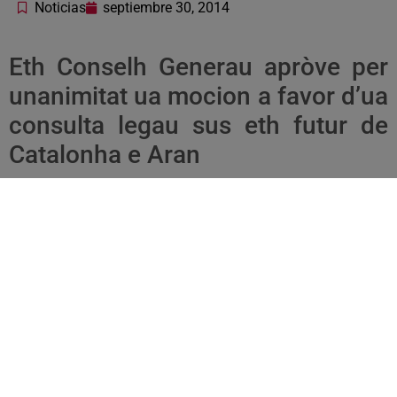
Noticias
septiembre 30, 2014
Eth Conselh Generau apròve per
unanimitat ua mocion a favor d’ua
consulta legau sus eth futur de
Catalonha e Aran
Es grops deth Conselh Generau an aprovat aué ua mocion a
favor d’ua consulta legau sus eth futur politic de Catalonha
e Aran e entà qu’es institucions catalanes tenguen en
compde era veu pròpria e diferenciada deth pòble aranés, en
tot reconéisher tanben eth sòn dret de decidir coma territòri
singular, d’acòrd damb er Estatut d’Autonomia.
Eth conselhèr pòrtavotz d’Unitat d’Aran, Paco Boya, a
manifestat que “
era unica solucion ei poder votar, de forma
legau e pactada
”. “Ua auta causa ei saber ce coma e damb