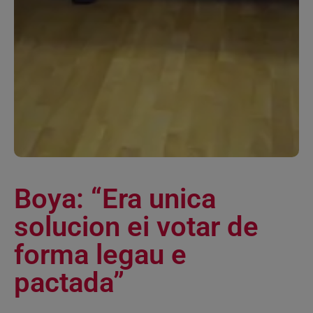
Boya: “Era unica
solucion ei votar de
forma legau e
pactada”